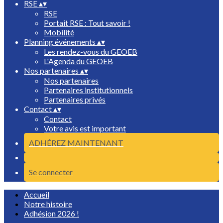
RSE
▴
▾
RSE
Portait RSE : Tout savoir !
Mobilité
Planning événements
▴
▾
Les rendez-vous du GEOEB
L'Agenda du GEOEB
Nos partenaires
▴
▾
Nos partenaires
Partenaires institutionnels
Partenaires privés
Contact
▴
▾
Contact
Votre avis est important
ADHÉREZ MAINTENANT
Se connecter
Accueil
Notre histoire
Adhésion 2026 !