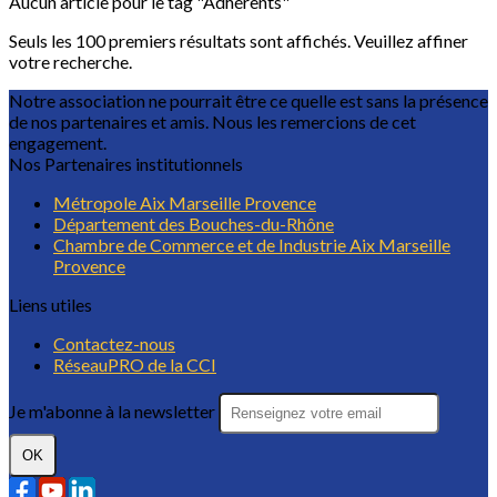
Aucun article pour le tag "Adhérents"
Seuls les 100 premiers résultats sont affichés. Veuillez affiner
votre recherche.
Notre association ne pourrait être ce quelle est sans la présence
de nos partenaires et amis. Nous les remercions de cet
engagement.
Nos Partenaires institutionnels
Métropole Aix Marseille Provence
Département des Bouches-du-Rhône
Chambre de Commerce et de Industrie Aix Marseille
Provence
Liens utiles
Contactez-nous
RéseauPRO de la CCI
Je m'abonne à la newsletter
OK