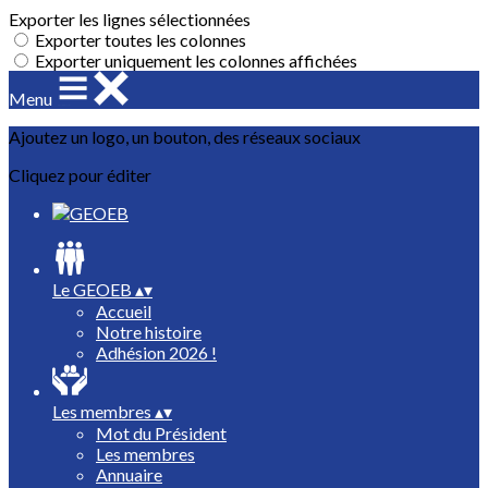
Exporter les lignes sélectionnées
Exporter toutes les colonnes
Exporter uniquement les colonnes affichées
Menu
Ajoutez un logo, un bouton, des réseaux sociaux
Cliquez pour éditer
Le GEOEB
▴
▾
Accueil
Notre histoire
Adhésion 2026 !
Les membres
▴
▾
Mot du Président
Les membres
Annuaire